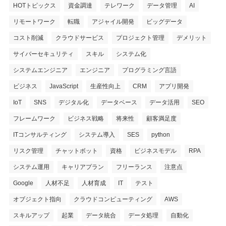
HOTトピックス
資金調達
テレワーク
データ管理
AI
リモートワーク
転職
アジャイル開発
ビッグデータ
コスト削減
クラウドサービス
プロジェクト管理
デメリット
サイバーセキュリティ
スキル
システム化
システムエンジニア
エンジニア
プログラミング言語
ビジネス
JavaScript
生産性向上
CRM
アプリ開発
IoT
SNS
デジタル化
データベース
データ活用
SEO
フレームワーク
ビジネス戦略
将来性
顧客満足度
ITコンサルティング
システム導入
SES
python
リスク管理
チャットボット
資格
ビジネスモデル
RPA
システム運用
キャリアプラン
フリーランス
注意点
Google
人材不足
人材育成
IT
テスト
オブジェクト指向
クラウドコンピューティング
AWS
スキルアップ
起業
データ統合
データ処理
自動化