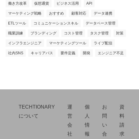
働き方改革
仮想通貨
ビジネス活用
API
マーケティング戦略
おすすめ
顧客対応
データ連携
ETLツール
コミュニケーションスキル
データベース管理
職業訓練
ブランディング
コスト管理
タスク管理
対策
インフラエンジニア
マーケティングツール
ライブ配信
社内SNS
キャリアパス
要件定義
開発
エンジニア不足
TECHTIONARY
運
個
お
資
について
営
人
問
料
会
情
い
請
社
報
合
求