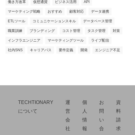
働き方改革
仮想通貨
ビジネス活用
API
マーケティング戦略
おすすめ
顧客対応
データ連携
ETLツール
コミュニケーションスキル
データベース管理
職業訓練
ブランディング
コスト管理
タスク管理
対策
インフラエンジニア
マーケティングツール
ライブ配信
社内SNS
キャリアパス
要件定義
開発
エンジニア不足
TECHTIONARY
運
個
お
資
について
営
人
問
料
会
情
い
請
社
報
合
求