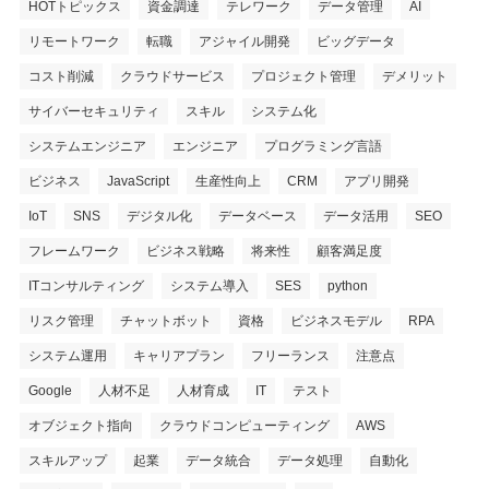
HOTトピックス
資金調達
テレワーク
データ管理
AI
リモートワーク
転職
アジャイル開発
ビッグデータ
コスト削減
クラウドサービス
プロジェクト管理
デメリット
サイバーセキュリティ
スキル
システム化
システムエンジニア
エンジニア
プログラミング言語
ビジネス
JavaScript
生産性向上
CRM
アプリ開発
IoT
SNS
デジタル化
データベース
データ活用
SEO
フレームワーク
ビジネス戦略
将来性
顧客満足度
ITコンサルティング
システム導入
SES
python
リスク管理
チャットボット
資格
ビジネスモデル
RPA
システム運用
キャリアプラン
フリーランス
注意点
Google
人材不足
人材育成
IT
テスト
オブジェクト指向
クラウドコンピューティング
AWS
スキルアップ
起業
データ統合
データ処理
自動化