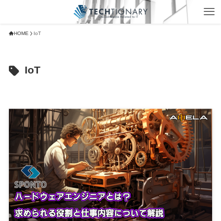
HOME
IoT
IoT