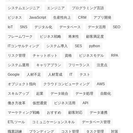
システムエンジニア
エンジニア
プログラミング言語
ビジネス
JavaScript
生産性向上
CRM
アプリ開発
IoT
SNS
デジタル化
データベース
データ活用
SEO
フレームワーク
ビジネス戦略
将来性
顧客満足度
ITコンサルティング
システム導入
SES
python
リスク管理
チャットボット
資格
ビジネスモデル
RPA
システム運用
キャリアプラン
フリーランス
注意点
Google
人材不足
人材育成
IT
テスト
オブジェクト指向
クラウドコンピューティング
AWS
スキルアップ
起業
データ統合
データ処理
自動化
働き方改革
仮想通貨
ビジネス活用
API
マーケティング戦略
おすすめ
顧客対応
データ連携
ETLツール
コミュニケーションスキル
データベース管理
職業訓練
ブランディング
コスト管理
タスク管理
対策