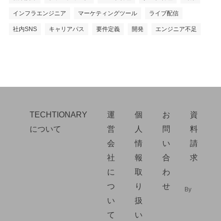
インフラエンジニア
マーケティングツール
ライブ配信
社内SNS
キャリアパス
要件定義
開発
エンジニア不足
TECHTIONARY
運
個
お
資
について
営
人
問
料
会
情
い
請
社
報
合
求
に
取
わ
つ
り
せ
By
い
扱
て
い