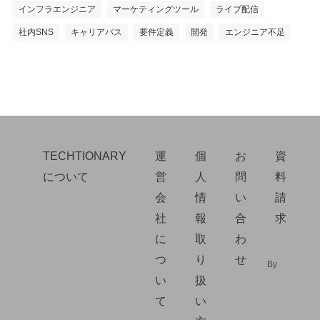
インフラエンジニア
マーケティングツール
ライブ配信
社内SNS
キャリアパス
要件定義
開発
エンジニア不足
TECHTIONARY
運
個
お
資
について
営
人
問
料
会
情
い
請
社
報
合
求
に
取
わ
つ
り
せ
By
い
扱
て
い