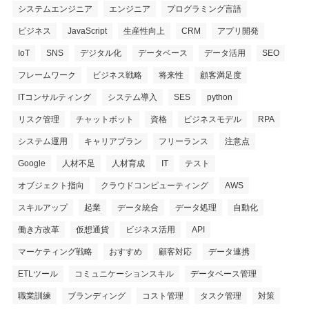
システムエンジニア
エンジニア
プログラミング言語
ビジネス
JavaScript
生産性向上
CRM
アプリ開発
IoT
SNS
デジタル化
データベース
データ活用
SEO
フレームワーク
ビジネス戦略
将来性
顧客満足度
ITコンサルティング
システム導入
SES
python
リスク管理
チャットボット
資格
ビジネスモデル
RPA
システム運用
キャリアプラン
フリーランス
注意点
Google
人材不足
人材育成
IT
テスト
オブジェクト指向
クラウドコンピューティング
AWS
スキルアップ
起業
データ統合
データ処理
自動化
働き方改革
仮想通貨
ビジネス活用
API
マーケティング戦略
おすすめ
顧客対応
データ連携
ETLツール
コミュニケーションスキル
データベース管理
職業訓練
ブランディング
コスト管理
タスク管理
対策