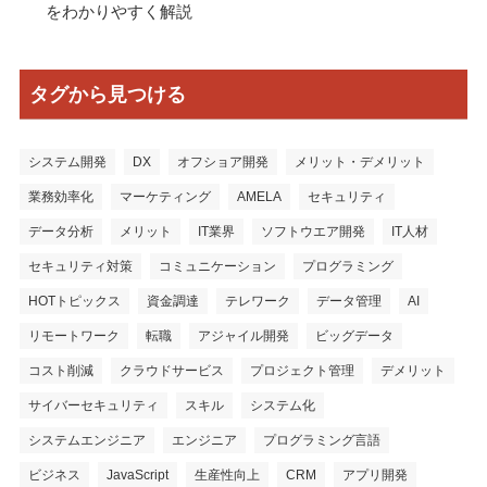
をわかりやすく解説
タグから見つける
システム開発
DX
オフショア開発
メリット・デメリット
業務効率化
マーケティング
AMELA
セキュリティ
データ分析
メリット
IT業界
ソフトウエア開発
IT人材
セキュリティ対策
コミュニケーション
プログラミング
HOTトピックス
資金調達
テレワーク
データ管理
AI
リモートワーク
転職
アジャイル開発
ビッグデータ
コスト削減
クラウドサービス
プロジェクト管理
デメリット
サイバーセキュリティ
スキル
システム化
システムエンジニア
エンジニア
プログラミング言語
ビジネス
JavaScript
生産性向上
CRM
アプリ開発