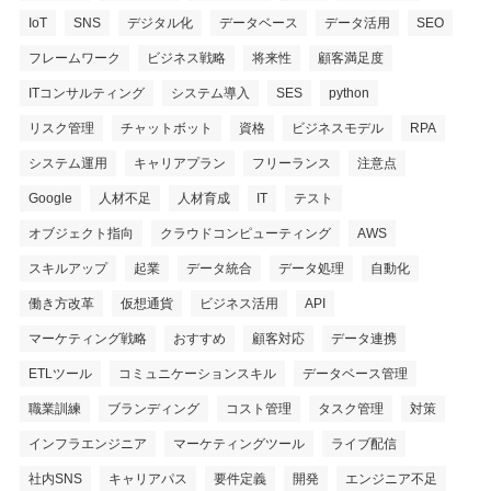
IoT
SNS
デジタル化
データベース
データ活用
SEO
フレームワーク
ビジネス戦略
将来性
顧客満足度
ITコンサルティング
システム導入
SES
python
リスク管理
チャットボット
資格
ビジネスモデル
RPA
システム運用
キャリアプラン
フリーランス
注意点
Google
人材不足
人材育成
IT
テスト
オブジェクト指向
クラウドコンピューティング
AWS
スキルアップ
起業
データ統合
データ処理
自動化
働き方改革
仮想通貨
ビジネス活用
API
マーケティング戦略
おすすめ
顧客対応
データ連携
ETLツール
コミュニケーションスキル
データベース管理
職業訓練
ブランディング
コスト管理
タスク管理
対策
インフラエンジニア
マーケティングツール
ライブ配信
社内SNS
キャリアパス
要件定義
開発
エンジニア不足