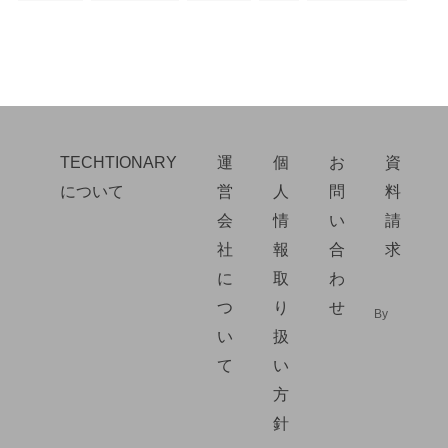
TECHTIONARY
運
個
お
資
について
営
人
問
料
会
情
い
請
社
報
合
求
に
取
わ
つ
り
せ
By
い
扱
て
い
方
針