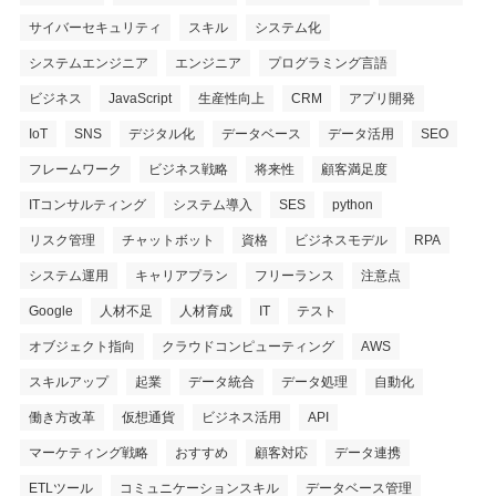
サイバーセキュリティ
スキル
システム化
システムエンジニア
エンジニア
プログラミング言語
ビジネス
JavaScript
生産性向上
CRM
アプリ開発
IoT
SNS
デジタル化
データベース
データ活用
SEO
フレームワーク
ビジネス戦略
将来性
顧客満足度
ITコンサルティング
システム導入
SES
python
リスク管理
チャットボット
資格
ビジネスモデル
RPA
システム運用
キャリアプラン
フリーランス
注意点
Google
人材不足
人材育成
IT
テスト
オブジェクト指向
クラウドコンピューティング
AWS
スキルアップ
起業
データ統合
データ処理
自動化
働き方改革
仮想通貨
ビジネス活用
API
マーケティング戦略
おすすめ
顧客対応
データ連携
ETLツール
コミュニケーションスキル
データベース管理