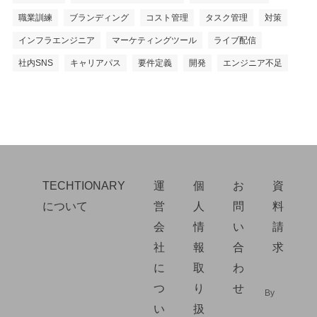
職業訓練
ブランディング
コスト管理
タスク管理
対策
インフラエンジニア
マーケティングツール
ライブ配信
社内SNS
キャリアパス
要件定義
開発
エンジニア不足
TECHTIONARY
運
個
お
資
について
営
人
問
料
会
情
い
請
社
報
合
求
に
取
わ
つ
り
せ
By
い
扱