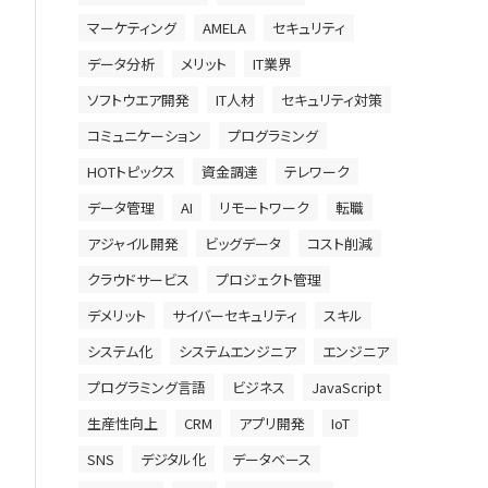
マーケティング
AMELA
セキュリティ
データ分析
メリット
IT業界
ソフトウエア開発
IT人材
セキュリティ対策
コミュニケーション
プログラミング
HOTトピックス
資金調達
テレワーク
データ管理
AI
リモートワーク
転職
アジャイル開発
ビッグデータ
コスト削減
クラウドサービス
プロジェクト管理
デメリット
サイバーセキュリティ
スキル
システム化
システムエンジニア
エンジニア
プログラミング言語
ビジネス
JavaScript
生産性向上
CRM
アプリ開発
IoT
SNS
デジタル化
データベース