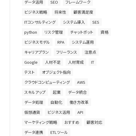
データ活用
SEO
フレームワーク
ビジネス戦略
将来性
顧客満足度
ITコンサルティング
システム導入
SES
python
リスク管理
チャットボット
資格
ビジネスモデル
RPA
システム運用
キャリアプラン
フリーランス
注意点
Google
人材不足
人材育成
IT
テスト
オブジェクト指向
クラウドコンピューティング
AWS
スキルアップ
起業
データ統合
データ処理
自動化
働き方改革
仮想通貨
ビジネス活用
API
マーケティング戦略
おすすめ
顧客対応
データ連携
ETLツール