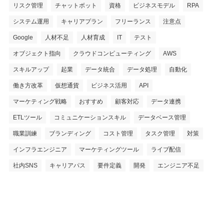
リスク管理
チャットボット
資格
ビジネスモデル
RPA
システム運用
キャリアプラン
フリーランス
注意点
Google
人材不足
人材育成
IT
テスト
オブジェクト指向
クラウドコンピューティング
AWS
スキルアップ
起業
データ統合
データ処理
自動化
働き方改革
仮想通貨
ビジネス活用
API
マーケティング戦略
おすすめ
顧客対応
データ連携
ETLツール
コミュニケーションスキル
データベース管理
職業訓練
ブランディング
コスト管理
タスク管理
対策
インフラエンジニア
マーケティングツール
ライブ配信
社内SNS
キャリアパス
要件定義
開発
エンジニア不足