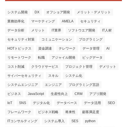
システム開発
DX
オフショア開発
メリット・デメリット
業務効率化
マーケティング
AMELA
セキュリティ
データ分析
メリット
IT業界
ソフトウエア開発
IT人材
セキュリティ対策
コミュニケーション
プログラミング
HOTトピックス
資金調達
テレワーク
データ管理
AI
リモートワーク
転職
アジャイル開発
ビッグデータ
コスト削減
クラウドサービス
プロジェクト管理
デメリット
サイバーセキュリティ
スキル
システム化
システムエンジニア
エンジニア
プログラミング言語
ビジネス
JavaScript
生産性向上
CRM
アプリ開発
IoT
SNS
デジタル化
データベース
データ活用
SEO
フレームワーク
ビジネス戦略
将来性
顧客満足度
ITコンサルティング
システム導入
SES
python