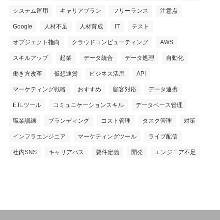
システム運用
キャリアプラン
フリーランス
注意点
Google
人材不足
人材育成
IT
テスト
オブジェクト指向
クラウドコンピューティング
AWS
スキルアップ
起業
データ統合
データ処理
自動化
働き方改革
仮想通貨
ビジネス活用
API
マーケティング戦略
おすすめ
顧客対応
データ連携
ETLツール
コミュニケーションスキル
データベース管理
職業訓練
ブランディング
コスト管理
タスク管理
対策
インフラエンジニア
マーケティングツール
ライブ配信
社内SNS
キャリアパス
要件定義
開発
エンジニア不足