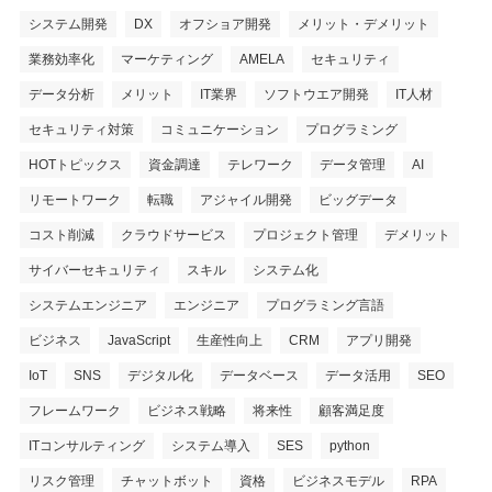
システム開発
DX
オフショア開発
メリット・デメリット
業務効率化
マーケティング
AMELA
セキュリティ
データ分析
メリット
IT業界
ソフトウエア開発
IT人材
セキュリティ対策
コミュニケーション
プログラミング
HOTトピックス
資金調達
テレワーク
データ管理
AI
リモートワーク
転職
アジャイル開発
ビッグデータ
コスト削減
クラウドサービス
プロジェクト管理
デメリット
サイバーセキュリティ
スキル
システム化
システムエンジニア
エンジニア
プログラミング言語
ビジネス
JavaScript
生産性向上
CRM
アプリ開発
IoT
SNS
デジタル化
データベース
データ活用
SEO
フレームワーク
ビジネス戦略
将来性
顧客満足度
ITコンサルティング
システム導入
SES
python
リスク管理
チャットボット
資格
ビジネスモデル
RPA