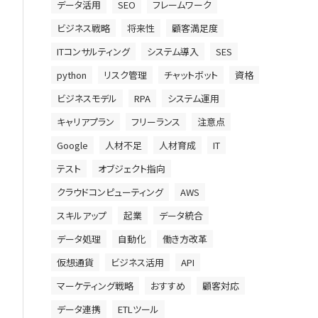
データ活用
SEO
フレームワーク
ビジネス戦略
将来性
顧客満足度
ITコンサルティング
システム導入
SES
python
リスク管理
チャットボット
資格
ビジネスモデル
RPA
システム運用
キャリアプラン
フリーランス
注意点
Google
人材不足
人材育成
IT
テスト
オブジェクト指向
クラウドコンピューティング
AWS
スキルアップ
起業
データ統合
データ処理
自動化
働き方改革
仮想通貨
ビジネス活用
API
マーケティング戦略
おすすめ
顧客対応
データ連携
ETLツール