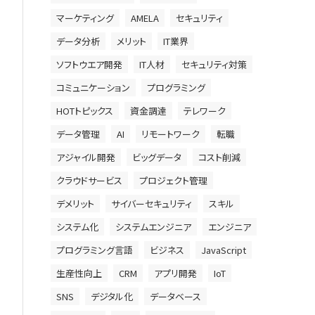
マーケティング
AMELA
セキュリティ
データ分析
メリット
IT業界
ソフトウエア開発
IT人材
セキュリティ対策
コミュニケーション
プログラミング
HOTトピックス
資金調達
テレワーク
データ管理
AI
リモートワーク
転職
アジャイル開発
ビッグデータ
コスト削減
クラウドサービス
プロジェクト管理
デメリット
サイバーセキュリティ
スキル
システム化
システムエンジニア
エンジニア
プログラミング言語
ビジネス
JavaScript
生産性向上
CRM
アプリ開発
IoT
SNS
デジタル化
データベース